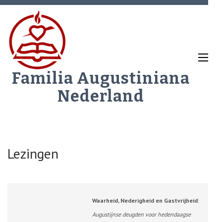
Ga
naar
inhoud
(Druk
enter)
Familia Augustiniana
Nederland
Lezingen
Waarheid, Nederigheid en Gastvrijheid
:
Augustijnse deugden voor hedendaagse