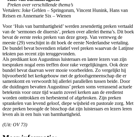
Preken over verschillende thema’s
Vertalers: Joke Gehlen – Springorum, Vincent Hunink, Hans van
Reisen en Annemarie Six – Wienen
Voor ‘Huis van barmhartigheid’ werden zesendertig preken vertaald
van de ‘sermones de diuersis’, preken over allerlei thema’s. Dit boek
bevat de eerste reeks preken van deze groep. Van verreweg de
meeste (29) verschijnt in dit boek de eerste Nederlandse vertaling.
De bundel bevat bovendien relatief veel preken waarvan de Latijnse
teksten pas recent zijn teruggevonden.
Als predikant kon Augustinus luisteraars en latere lezers van zijn
toespraken nogal eens treffen door rake vergelijkingen. Ook deze
bundel bevat daarvan weer mooie voorbeelden. Zo vergelijkt hij
bijvoorbeeld het kerkgebouw met de geloofsgemeenschap die er
samenkomt en verwoordt hij allerlei parallellen tussen beide. Door
die duidingen bevatten Augustinus’ preken soms verrassend actuele
betekenis voor onze tijd waarin zoveel kerken aan de eredienst
worden onttrokken en herbestemd of afgebroken. Zijn preken
sprankelen van levend geloof, diepe wijsheid en pastorale zorg. Met
deze preken beoogde de bisschop dat zijn luisteraars en lezers leren
leven als in een huis van barmhartigheid.
(Uit: OV 73)