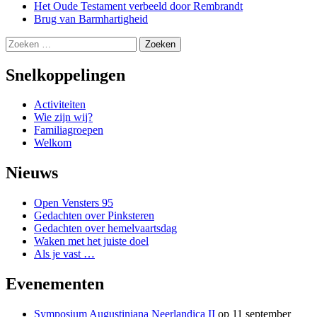
Het Oude Testament verbeeld door Rembrandt
Brug van Barmhartigheid
Zoeken
naar:
Snelkoppelingen
Activiteiten
Wie zijn wij?
Familiagroepen
Welkom
Nieuws
Open Vensters 95
Gedachten over Pinksteren
Gedachten over hemelvaartsdag
Waken met het juiste doel
Als je vast …
Evenementen
Symposium Augustiniana Neerlandica II
op 11 september