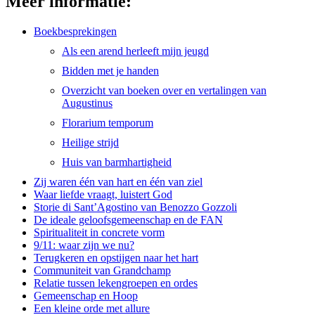
Meer informatie:
Boekbesprekingen
Als een arend herleeft mijn jeugd
Bidden met je handen
Overzicht van boeken over en vertalingen van
Augustinus
Florarium temporum
Heilige strijd
Huis van barmhartigheid
Zij waren één van hart en één van ziel
Waar liefde vraagt, luistert God
Storie di Sant’Agostino van Benozzo Gozzoli
De ideale geloofsgemeenschap en de FAN
Spiritualiteit in concrete vorm
9/11: waar zijn we nu?
Terugkeren en opstijgen naar het hart
Communiteit van Grandchamp
Relatie tussen lekengroepen en ordes
Gemeenschap en Hoop
Een kleine orde met allure