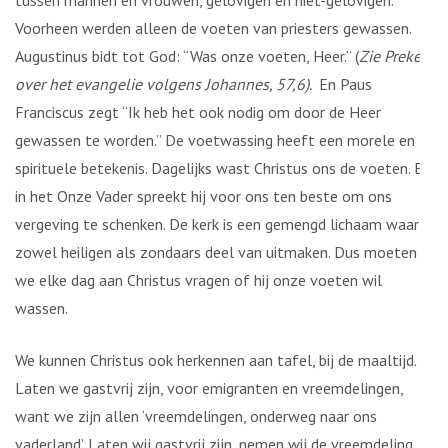
tussen mannen en vrouwen, gelovigen en niet-gelovigen.
Voorheen werden alleen de voeten van priesters gewassen.
Augustinus bidt tot God: “Was onze voeten, Heer.” (
Zie Preken
over het evangelie volgens Johannes, 57,6).
En Paus
Franciscus zegt “Ik heb het ook nodig om door de Heer
gewassen te worden.” De voetwassing heeft een morele en
spirituele betekenis. Dagelijks wast Christus ons de voeten. En
in het Onze Vader spreekt hij voor ons ten beste om ons
vergeving te schenken. De kerk is een gemengd lichaam waar
zowel heiligen als zondaars deel van uitmaken. Dus moeten
we elke dag aan Christus vragen of hij onze voeten wil
wassen.
We kunnen Christus ook herkennen aan tafel, bij de maaltijd.
Laten we gastvrij zijn, voor emigranten en vreemdelingen,
want we zijn allen ‘vreemdelingen, onderweg naar ons
vaderland’. Laten wij gastvrij zijn, nemen wij de vreemdeling