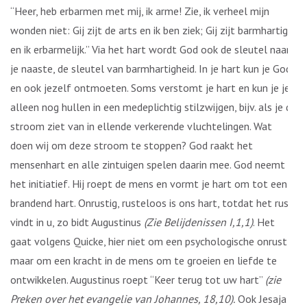
“Heer, heb erbarmen met mij, ik arme! Zie, ik verheel mijn
wonden niet: Gij zijt de arts en ik ben ziek; Gij zijt barmhartig
en ik erbarmelijk.” Via het hart wordt God ook de sleutel naar
je naaste, de sleutel van barmhartigheid. In je hart kun je God
en ook jezelf ontmoeten. Soms verstomt je hart en kun je je
alleen nog hullen in een medeplichtig stilzwijgen, bijv. als je de
stroom ziet van in ellende verkerende vluchtelingen. Wat
doen wij om deze stroom te stoppen? God raakt het
mensenhart en alle zintuigen spelen daarin mee. God neemt
het initiatief. Hij roept de mens en vormt je hart om tot een
brandend hart. Onrustig, rusteloos is ons hart, totdat het rust
vindt in u, zo bidt Augustinus
(Zie Belijdenissen I,1,1)
. Het
gaat volgens Quicke, hier niet om een psychologische onrust,
maar om een kracht in de mens om te groeien en liefde te
ontwikkelen. Augustinus roept “Keer terug tot uw hart”
(zie
Preken over het evangelie van Johannes, 18,10).
Ook Jesaja