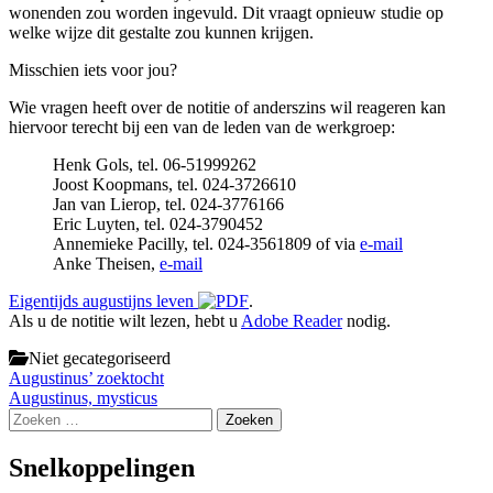
wonenden zou worden ingevuld. Dit vraagt opnieuw studie op
welke wijze dit gestalte zou kunnen krijgen.
Misschien iets voor jou?
Wie vragen heeft over de notitie of anderszins wil reageren kan
hiervoor terecht bij een van de leden van de werkgroep:
Henk Gols, tel. 06-51999262
Joost Koopmans, tel. 024-3726610
Jan van Lierop, tel. 024-3776166
Eric Luyten, tel. 024-3790452
Annemieke Pacilly, tel. 024-3561809 of via
e-mail
Anke Theisen,
e-mail
Eigentijds augustijns leven
.
Als u de notitie wilt lezen, hebt u
Adobe Reader
nodig.
Niet gecategoriseerd
Bericht
Augustinus’ zoektocht
Augustinus, mysticus
navigatie
Zoeken
naar:
Snelkoppelingen