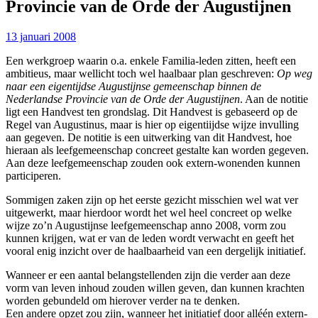
Provincie van de Orde der Augustijnen
13 januari 2008
Een werkgroep waarin o.a. enkele Familia-leden zitten, heeft een
ambitieus, maar wellicht toch wel haalbaar plan geschreven:
Op weg
naar een eigentijdse Augustijnse gemeenschap binnen de
Nederlandse Provincie van de Orde der Augustijnen
.
Aan de notitie
ligt een Handvest ten grondslag. Dit Handvest is gebaseerd op de
Regel van Augustinus, maar is hier op eigentiijdse wijze invulling
aan gegeven. De notitie is een uitwerking van dit Handvest, hoe
hieraan als leefgemeenschap concreet gestalte kan worden gegeven.
Aan deze leefgemeenschap zouden ook extern-wonenden kunnen
participeren.
Sommigen zaken zijn op het eerste gezicht misschien wel wat ver
uitgewerkt, maar hierdoor wordt het wel heel concreet op welke
wijze zo’n Augustijnse leefgemeenschap anno 2008, vorm zou
kunnen krijgen, wat er van de leden wordt verwacht en geeft het
vooral enig inzicht over de haalbaarheid van een dergelijk initiatief.
Wanneer er een aantal belangstellenden zijn die verder aan deze
vorm van leven inhoud zouden willen geven, dan kunnen krachten
worden gebundeld om hierover verder na te denken.
Een andere opzet zou zijn, wanneer het initiatief door alléén extern-