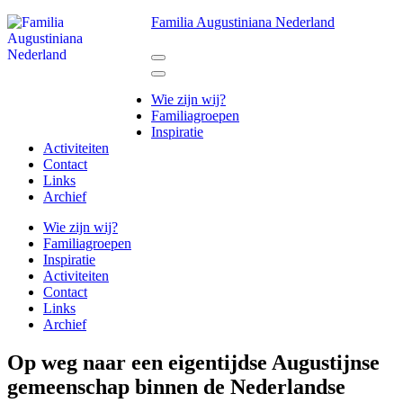
Ga
Familia Augustiniana Nederland
naar
inhoud
(Druk
enter)
Wie zijn wij?
Familiagroepen
Inspiratie
Activiteiten
Contact
Links
Archief
Wie zijn wij?
Familiagroepen
Inspiratie
Activiteiten
Contact
Links
Archief
Op weg naar een eigentijdse Augustijnse
gemeenschap binnen de Nederlandse