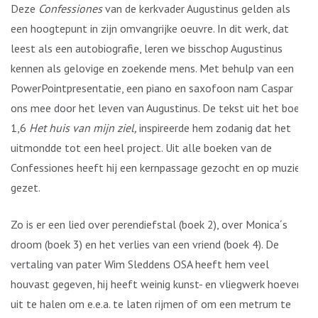
Deze
Confessiones
van de kerkvader Augustinus gelden als
een hoogtepunt in zijn omvangrijke oeuvre. In dit werk, dat
leest als een autobiografie, leren we bisschop Augustinus
kennen als gelovige en zoekende mens. Met behulp van een
PowerPointpresentatie, een piano en saxofoon nam Caspar
ons mee door het leven van Augustinus. De tekst uit het boek
1,6
Het huis van mijn ziel,
inspireerde hem zodanig dat het
uitmondde tot een heel project. Uit alle boeken van de
Confessiones heeft hij een kernpassage gezocht en op muziek
gezet.
Zo is er een lied over perendiefstal (boek 2), over Monica´s
droom (boek 3) en het verlies van een vriend (boek 4). De
vertaling van pater Wim Sleddens OSA heeft hem veel
houvast gegeven, hij heeft weinig kunst- en vliegwerk hoeven
uit te halen om e.e.a. te laten rijmen of om een metrum te