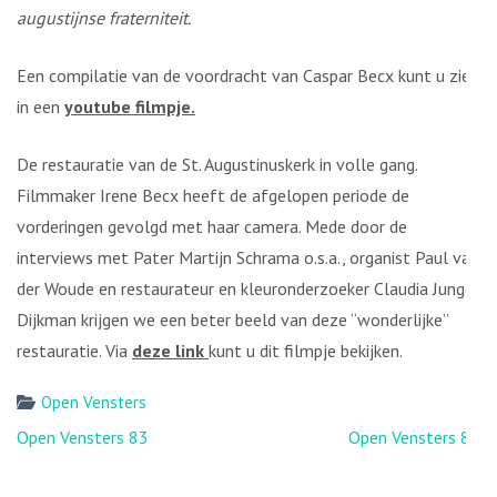
augustijnse fraterniteit.
Een compilatie van de voordracht van Caspar Becx kunt u zien
in een
youtube filmpje.
De restauratie van de St. Augustinuskerk in volle gang.
Filmmaker Irene Becx heeft de afgelopen periode de
vorderingen gevolgd met haar camera. Mede door de
interviews met Pater Martijn Schrama o.s.a., organist Paul van
der Woude en restaurateur en kleuronderzoeker Claudia Junge-
Dijkman krijgen we een beter beeld van deze “wonderlijke”
restauratie. Via
deze link
kunt u dit filmpje bekijken.
Open Vensters
Bericht
Open Vensters 83
Open Vensters 84
navigatie