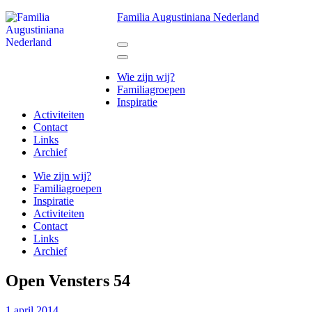
Ga
Familia Augustiniana Nederland
naar
inhoud
(Druk
enter)
Wie zijn wij?
Familiagroepen
Inspiratie
Activiteiten
Contact
Links
Archief
Wie zijn wij?
Familiagroepen
Inspiratie
Activiteiten
Contact
Links
Archief
Open Vensters 54
1 april 2014