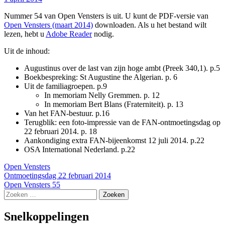
Nummer 54 van Open Vensters is uit. U kunt de PDF-versie van
Open Vensters (maart 2014)
downloaden. Als u het bestand wilt
lezen, hebt u
Adobe Reader
nodig.
Uit de inhoud:
Augustinus over de last van zijn hoge ambt (Preek 340,1). p.5
Boekbespreking: St Augustine the Algerian. p. 6
Uit de familiagroepen. p.9
In memoriam Nelly Gremmen. p. 12
In memoriam Bert Blans (Fraterniteit). p. 13
Van het FAN-bestuur. p.16
Terugblik: een foto-impressie van de FAN-ontmoetingsdag op
22 februari 2014. p. 18
Aankondiging extra FAN-bijeenkomst 12 juli 2014. p.22
OSA International Nederland. p.22
Open Vensters
Bericht
Ontmoetingsdag 22 februari 2014
Open Vensters 55
navigatie
Zoeken
naar:
Snelkoppelingen