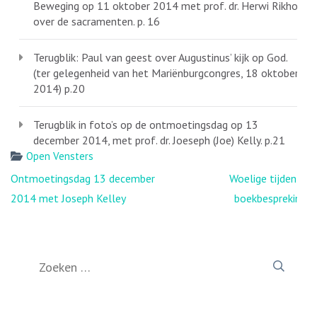
Beweging op 11 oktober 2014 met prof. dr. Herwi Rikhof,
over de sacramenten. p. 16
Terugblik: Paul van geest over Augustinus’ kijk op God.
(ter gelegenheid van het Mariënburgcongres, 18 oktober
2014) p.20
Terugblik in foto’s op de ontmoetingsdag op 13
december 2014, met prof. dr. Joeseph (Joe) Kelly. p.21
Open Vensters
Bericht
Ontmoetingsdag 13 december
Woelige tijden –
navigatie
2014 met Joseph Kelley
boekbespreking
Zoeken
naar: