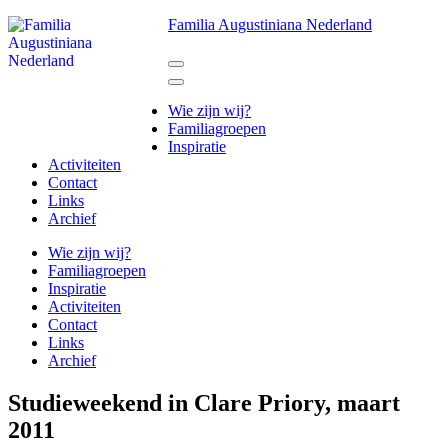
Ga
Familia Augustiniana Nederland
naar
inhoud
(Druk
enter)
Wie zijn wij?
Familiagroepen
Inspiratie
Activiteiten
Contact
Links
Archief
Wie zijn wij?
Familiagroepen
Inspiratie
Activiteiten
Contact
Links
Archief
Studieweekend in Clare Priory, maart
2011