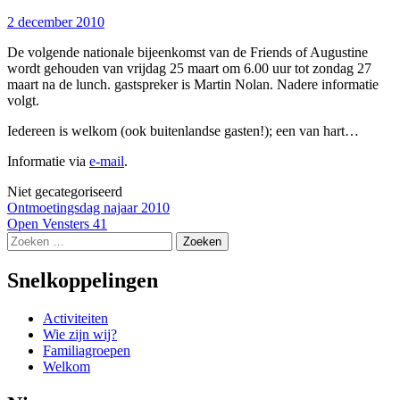
2 december 2010
De volgende nationale bijeenkomst van de Friends of Augustine
wordt gehouden van vrijdag 25 maart om 6.00 uur tot zondag 27
maart na de lunch. gastspreker is Martin Nolan. Nadere informatie
volgt.
Iedereen is welkom (ook buitenlandse gasten!); een van hart…
Informatie via
e-mail
.
Niet gecategoriseerd
Bericht
Ontmoetingsdag najaar 2010
Open Vensters 41
navigatie
Zoeken
naar:
Snelkoppelingen
Activiteiten
Wie zijn wij?
Familiagroepen
Welkom