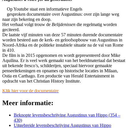
Op Youtube staat een informatieve Engels
gesproken documentaire over Augustinus: over zijn lange weg
naar zijn bekering en doop.
Het verhaal volgt trouw de
Belijdenissen
die regelmatig worden
geciteerd.
De laatste vijf minuten van deze 57 minuten durende documentaire
worden besteed aan de kerk- en geloofsopbouw van Augustinus in
Noord-Afrika en de politieke instabiele situatie na de val van Rome
in 410.
De film is in 2015 opgenomen en wordt gepresenteerd door Mike
Aquilina. Er is veel werk gemaakt van het beeldmateriaal dat bestaat
uit bekende fresco’s, schilderijen, speciaal hiervoor gemaakte
penseeltekeningen en opnames op historische locaties in Milaan,
Ostia en Carthago. Een productie van Herald Entertainment in
opdracht van het Christian History Institute.
Klik hier voor de documentaire
Meer informatie:
Beknopte levensbeschrijving Augustinus van Hippo (354 –
430)
Uitgebreide levensbeschrijving Augustinus van Hippo