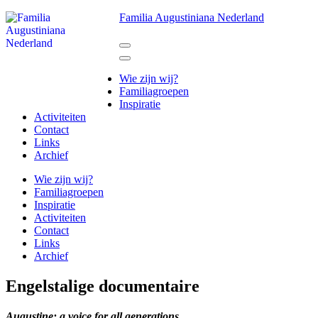
Ga
Familia Augustiniana Nederland
naar
inhoud
(Druk
enter)
Wie zijn wij?
Familiagroepen
Inspiratie
Activiteiten
Contact
Links
Archief
Wie zijn wij?
Familiagroepen
Inspiratie
Activiteiten
Contact
Links
Archief
Engelstalige documentaire
Augustine: a voice for all generations