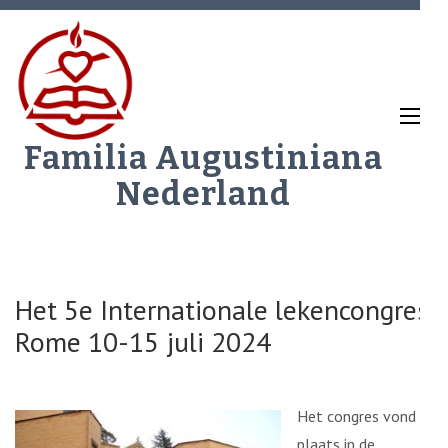
Ga
naar
inhoud
(Druk
enter)
Familia Augustiniana
Nederland
Het 5e Internationale lekencongres
Rome 10-15 juli 2024
Het congres vond
plaats in de