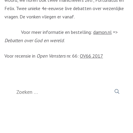
woord, we horen ook twee manicheeërs zelf, Fortunatus en
Felix. Twee unieke 4e-eeuwse live debatten over wezenlijke
vragen. De vonken vliegen er vanaf.
Voor meer informatie en bestelling:
damon.nl
=>
Debatten over God en wereld
.
Voor recensie in
Open Vensters
nr. 66:
OV66 2017
Zoeken
naar: