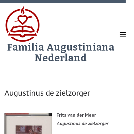
Ga
naar
inhoud
(Druk
enter)
Familia Augustiniana
Nederland
Augustinus de zielzorger
Frits van der Meer
Augustinus de zielzorger