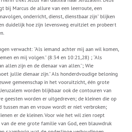
jgt bij Marcus de allure van een leerroute, een
volgen, onderricht, dienst, dienstbaar zijn” blijken
en duidelijk hoe zijn levensweg eruitziet en probeert
n.
lingen verwacht: “Als iemand achter mij aan wil komen,
nemen en mij volgen.” (8:34 en 10:21,28) ; “Als
an allen zijn en de dienaar van allen.”; Wie
oet jullie dienaar zijn.” Als honderdvoudige beloning
nieuwe gemeenschap in het vooruitzicht, één grote
r Jeruzalem worden blijkbaar ook de contouren van
geesten worden er uitgedreven; de kleinen die op
nd tussen man en vrouw wordt er niet verbroken;
enen er de kleinen. Voor wie het wil zien roept
p van de ene grote familie van God, een blauwdruk
 en saamhorig wat de onderlinge verhoudingen