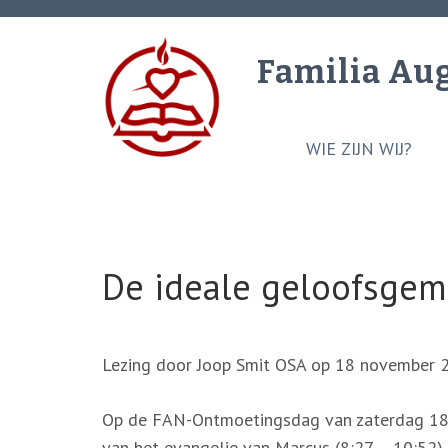
Ga
naar
Familia Au
inhoud
(Druk
enter)
WIE ZIJN WIJ?
De ideale geloofsge
Lezing door Joop Smit OSA op 18 november 
Op de FAN-Ontmoetingsdag van zaterdag 18 
van het evangelie van Marcus (8:27 – 10:52). 