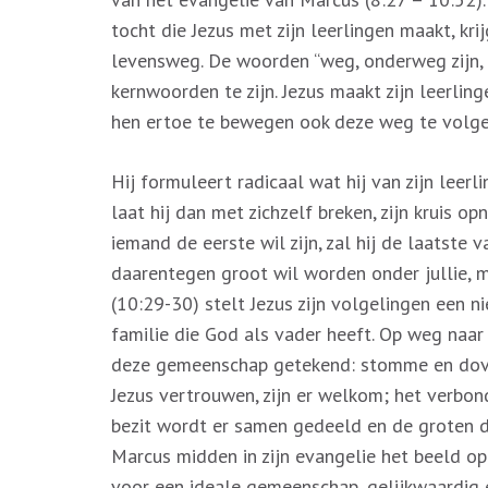
tocht die Jezus met zijn leerlingen maakt, kri
levensweg. De woorden “weg, onderweg zijn, na
kernwoorden te zijn. Jezus maakt zijn leerling
hen ertoe te bewegen ook deze weg te volge
Hij formuleert radicaal wat hij van zijn leer
laat hij dan met zichzelf breken, zijn kruis op
iemand de eerste wil zijn, zal hij de laatste v
daarentegen groot wil worden onder jullie, m
(10:29-30) stelt Jezus zijn volgelingen een 
familie die God als vader heeft. Op weg naa
deze gemeenschap getekend: stomme en dove 
Jezus vertrouwen, zijn er welkom; het verbo
bezit wordt er samen gedeeld en de groten di
Marcus midden in zijn evangelie het beeld o
voor een ideale gemeenschap, gelijkwaardig