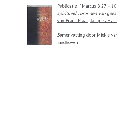
Publicatie : “Marcus 8:27 – 10:
spiritueel : bronnen van geest
van Frans Maas, Jacques Maas
S
amenvatting door Miekie van
Eindhoven