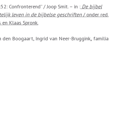
52: Confronterend” / Joop Smit. – in :
De bijbel
elijk leven in de bijbelse geschriften
/ onder red.
 en Klaas Spronk.
 den Boogaart, Ingrid van Neer-Bruggink
,
familia