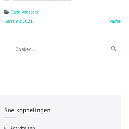
Open Vensters
Bericht
Kerstmis 2021
Vasten?
navigatie
Zoeken
naar:
Snelkoppelingen
Activiteiten