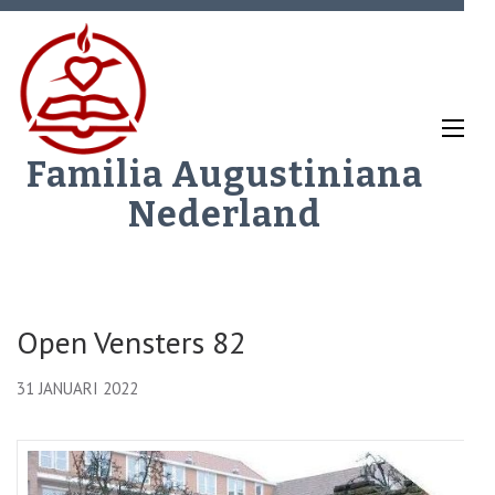
Ga
naar
inhoud
(Druk
enter)
Familia Augustiniana
Nederland
Open Vensters 82
31 JANUARI 2022